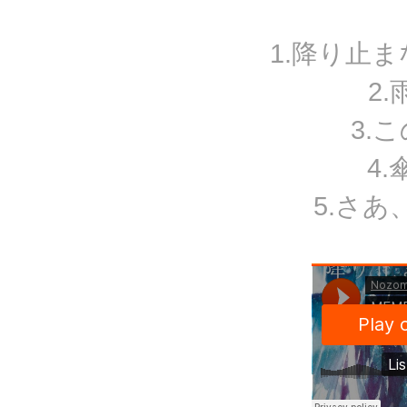
1.降り止
2
3.
4
5.さ